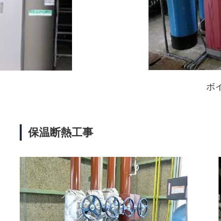
ボ
保温断熱工事