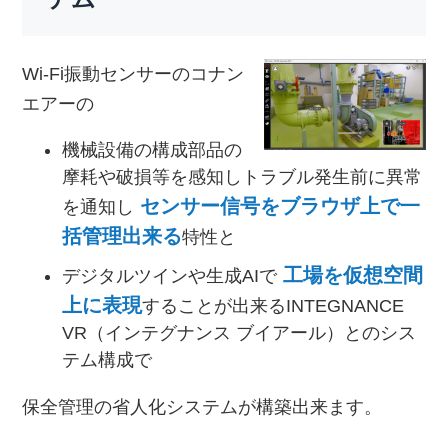
Wi-Fi振動センサーのコナン
エアーの
機械設備の構成部品の
摩耗や破損等を感知しトラブル発生前に異常
センサー信号をブラウザ上で一
を通知し
括管理出来る
特性と
工場を仮想空間
デジタルツインや生成AIで
上に表現
することが出来るINTEGNANCE
VR（インテグナンス ブイアール）とのシス
テム構成で
保全管理の省人化システムが構築出来ます。