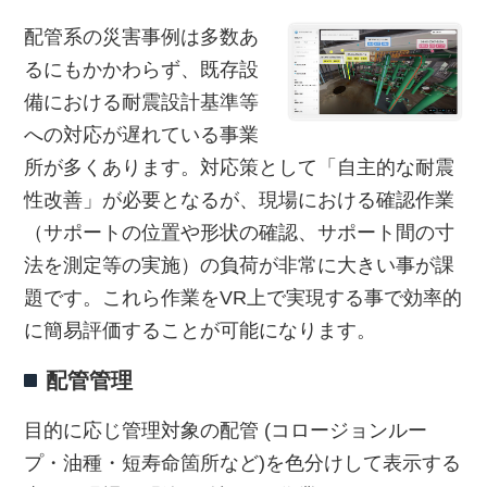
配管系の災害事例は多数あ
るにもかかわらず、既存設
備における耐震設計基準等
への対応が遅れている事業
所が多くあります。対応策として「自主的な耐震
性改善」が必要となるが、現場における確認作業
（サポートの位置や形状の確認、サポート間の寸
法を測定等の実施）の負荷が非常に大きい事が課
題です。これら作業をVR上で実現する事で効率的
に簡易評価することが可能になります。
配管管理
目的に応じ管理対象の配管 (コロージョンルー
プ・油種・短寿命箇所など)を色分けして表示する